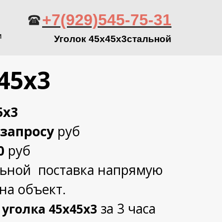
+7(929)545-75-31
и
Уголок 45х45х3стальной
45х3
5х3
 запросу
руб
0
руб
альной поставка напрямую
на объект.
за 3 часа
 уголка 45х45х3